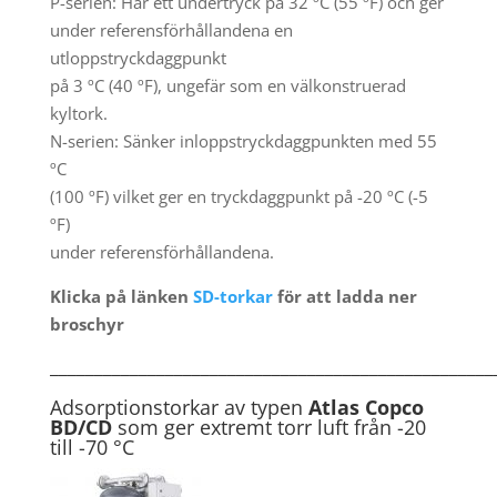
P-serien: Har ett undertryck på 32 ºC (55 ºF) och ger
under referensförhållandena en
utloppstryckdaggpunkt
på 3 ºC (40 ºF), ungefär som en välkonstruerad
kyltork.
N-serien: Sänker inloppstryckdaggpunkten med 55
ºC
(100 ºF) vilket ger en tryckdaggpunkt på -20 ºC (-5
ºF)
under referensförhållandena.
Klicka på länken
SD-torkar
för att ladda ner
broschyr
__________________________________________________
Adsorptionstorkar av typen
Atlas Copco
BD/CD
som ger extremt torr luft från -20
till -70 °C