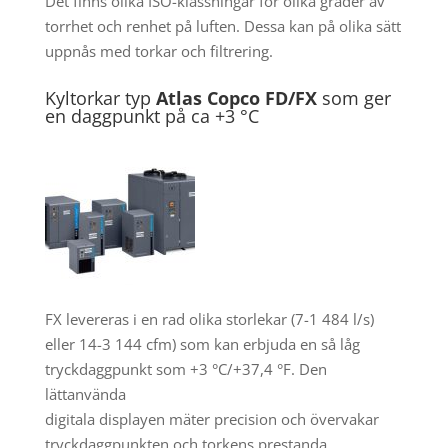
Det finns olika ISO-klassningar för olika grader av
torrhet och renhet på luften. Dessa kan på olika sätt
uppnås med torkar och filtrering.
Kyltorkar typ
A
tlas Copco FD/FX
som ger
en daggpunkt på ca +3 °C
FX levereras i en rad olika storlekar (7-1 484 l/s)
eller 14-3 144 cfm) som kan erbjuda en så låg
tryckdaggpunkt som +3 °C/+37,4 °F. Den
lättanvända
digitala displayen mäter precision och övervakar
tryckdaggpunkten och torkens prestanda.