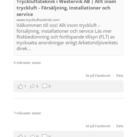
Tryckluftsteknik i Westervik AB | Allt inom
tryckluft - Försäljning, installationer och
service
www.tryckluftsteknik.com
Välkommen till oss! Allt inom tryckluft –
försäljning, installationer och service Läs mer
Riskbedömning och fortlöpande tillsyn (FLT) av
trycksatta anordningar enligt Arbetsmiljöverkets
direk...
6 månader sedan
Se på Facebook
·
Dela
1
5
0
7 månader sedan
Se på Facebook
·
Dela
1
0
0