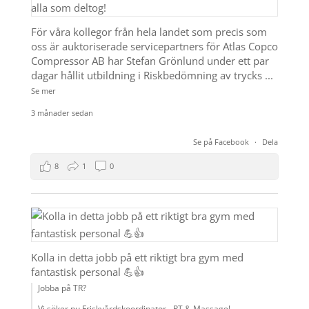
För våra kollegor från hela landet som precis som
oss är auktoriserade servicepartners för Atlas Copco
Compressor AB har Stefan Grönlund under ett par
dagar hållit utbildning i Riskbedömning av trycks
...
Se mer
3 månader sedan
Se på Facebook
·
Dela
8
1
0
Kolla in detta jobb på ett riktigt bra gym med
fantastisk personal 💪👍
Jobba på TR?
Vi söker nu Friskvårdskoordinator - PT & Massage!